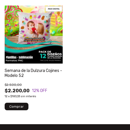
Semana de la Dulzura Cojines -
Modelo 52
$2.500,00
$2.200,00
12
% OFF
12
x
$183,33
sin interés