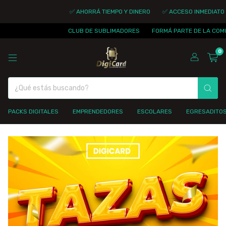
✅ AHORRÁ TIEMPO Y DINERO
✅ ACCESO INMEDIATO
CLUB DE SUBLIMADORES
FORMÁ PARTE DE LA COMUN
0
PACKS DIGITALES
EMPRENDEDORES
ESCOLARES
EGRESADITO