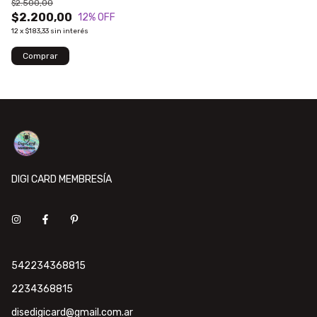
$2.500,00
$2.200,00
12
% OFF
12
x
$183,33
sin interés
DIGI CARD MEMBRESÍA
542234368815
2234368815
disedigicard@gmail.com.ar