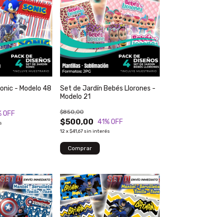
Sonic - Modelo 48
Set de Jardín Bebés Llorones -
Modelo 21
$850,00
% OFF
$500,00
41
% OFF
s
12
x
$41,67
sin interés