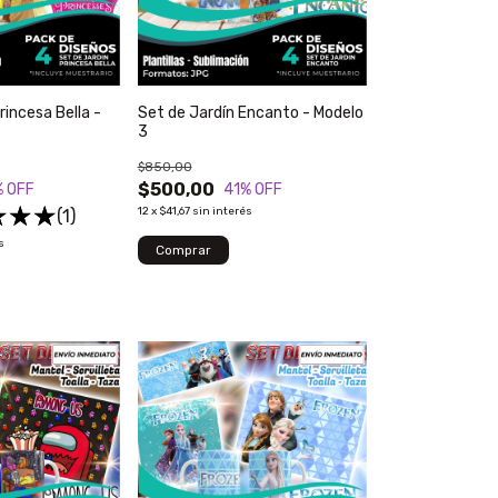
rincesa Bella -
Set de Jardín Encanto - Modelo
3
$850,00
$500,00
% OFF
41
% OFF
12
x
$41,67
sin interés
(1)
s