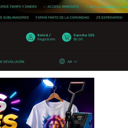
INERO
✅ ACCESO INMEDIATO
✅ ACTUALIZACIONES DIARIAS
✅ AHORRÁ
FORMÁ PARTE DE LA COMUNIDAD
¡TE ESPERAMOS!
CLUB DE SUBLI
Entrá
/
Carrito
(
0
)
Registráte
$0,00
AR
DE DEVOLUCIÓN