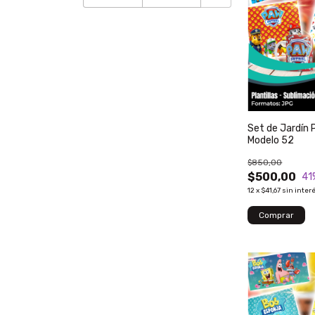
Set de Jardín 
Modelo 52
$850,00
$500,00
41
12
x
$41,67
sin inter