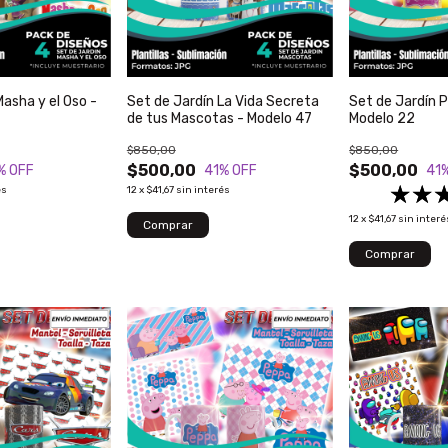
Masha y el Oso -
Set de Jardín La Vida Secreta
Set de Jardín P
de tus Mascotas - Modelo 47
Modelo 22
$850,00
$850,00
$500,00
$500,00
% OFF
41
% OFF
41
és
12
x
$41,67
sin interés
12
x
$41,67
sin interé