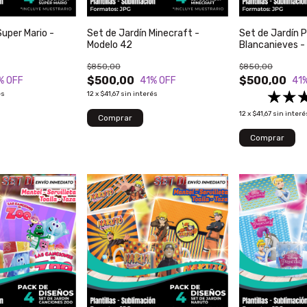
Super Mario -
Set de Jardín Minecraft -
Set de Jardín 
Modelo 42
Blancanieves -
$850,00
$850,00
$500,00
$500,00
% OFF
41
% OFF
41
és
12
x
$41,67
sin interés
12
x
$41,67
sin interé