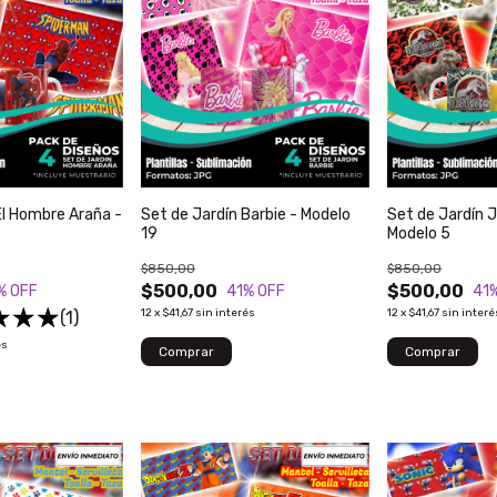
El Hombre Araña -
Set de Jardín Barbie - Modelo
Set de Jardín J
19
Modelo 5
$850,00
$850,00
$500,00
$500,00
% OFF
41
% OFF
41
12
x
$41,67
sin interés
12
x
$41,67
sin interé
(1)
és