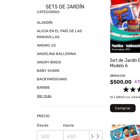
SETS DE JARDÍN
CATEGORÍAS
ALADDÍN
ALICIA EN EL PAÍS DE LAS
MARAVILLAS
AMONG US
ANGELINA BALLERINA
Set de Jardín 
ANGRY BIRDS
Modelo 6
BABY SHARK
$850,00
BACKYARDIGANS
$500,00
41
BARBIE
Ver más
12
x
$41,67
sin inter
PRECIO
Desde
Hasta