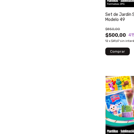
Set de Jardín 
Modelo 49
$850,00
$500,00
41
12
x
$41,67
sin inter