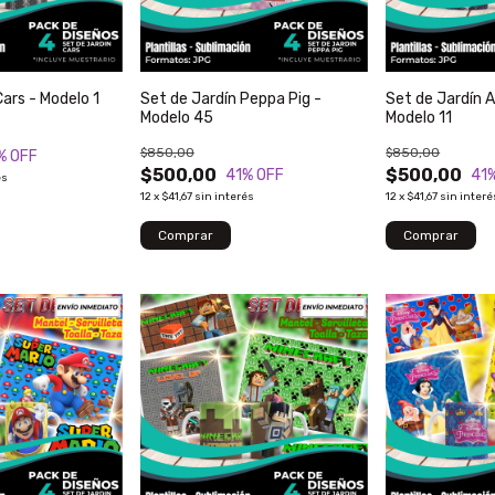
Cars - Modelo 1
Set de Jardín Peppa Pig -
Set de Jardín 
Modelo 45
Modelo 11
$850,00
$850,00
% OFF
$500,00
$500,00
41
% OFF
41
és
12
x
$41,67
sin interés
12
x
$41,67
sin interé