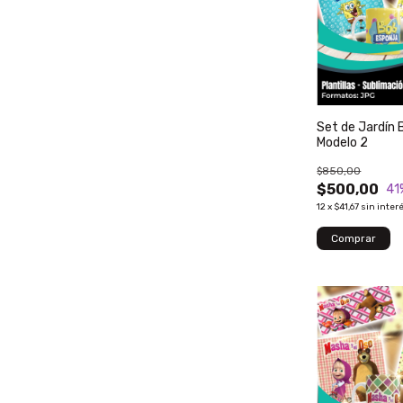
Set de Jardín 
Modelo 2
$850,00
$500,00
41
12
x
$41,67
sin inter