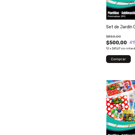
Set de Jardín 
$850,00
$500,00
41
12
x
$41,67
sin inter