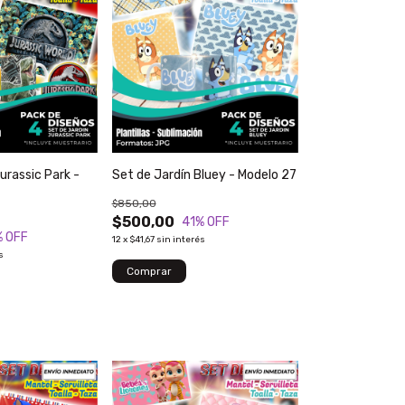
urassic Park -
Set de Jardín Bluey - Modelo 27
$850,00
$500,00
41
% OFF
% OFF
12
x
$41,67
sin interés
s