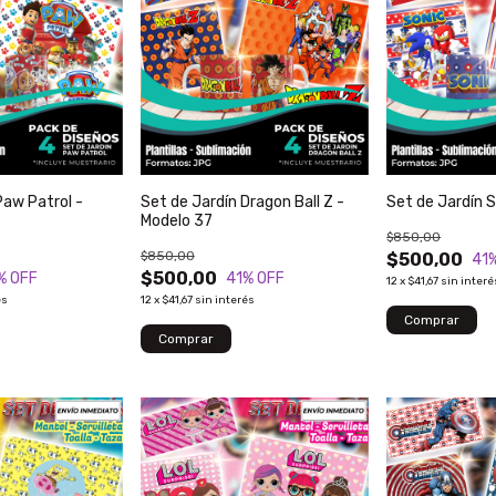
Paw Patrol -
Set de Jardín Dragon Ball Z -
Set de Jardín 
Modelo 37
$850,00
$850,00
$500,00
41
$500,00
% OFF
41
% OFF
12
x
$41,67
sin interé
és
12
x
$41,67
sin interés