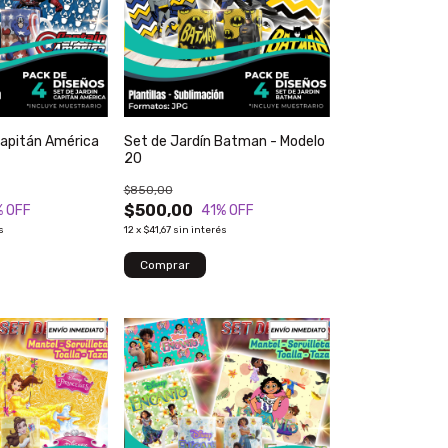
Capitán América
Set de Jardín Batman - Modelo
20
$850,00
$500,00
% OFF
41
% OFF
s
12
x
$41,67
sin interés