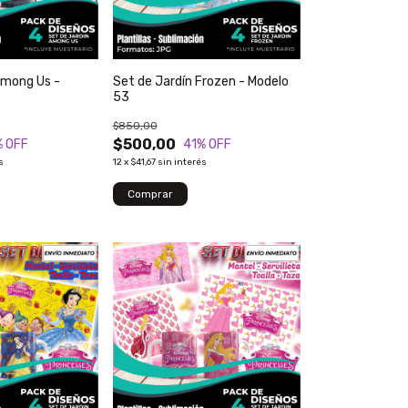
Among Us -
Set de Jardín Frozen - Modelo
53
$850,00
$500,00
% OFF
41
% OFF
s
12
x
$41,67
sin interés