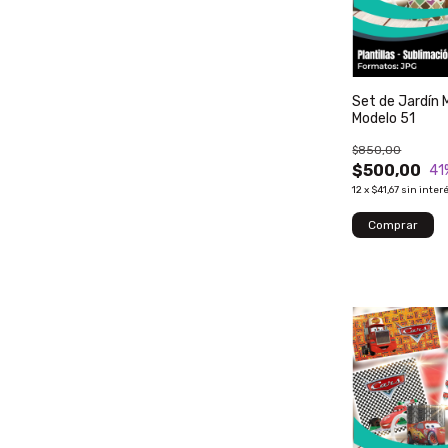
Set de Jardín 
Modelo 51
$850,00
$500,00
41
12
x
$41,67
sin inter