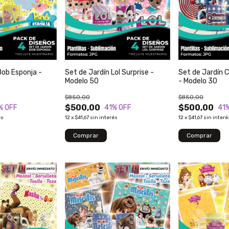
Bob Esponja -
Set de Jardín Lol Surprise -
Set de Jardín 
Modelo 50
- Modelo 30
$850,00
$850,00
$500,00
$500,00
% OFF
41
% OFF
41
és
12
x
$41,67
sin interés
12
x
$41,67
sin interé