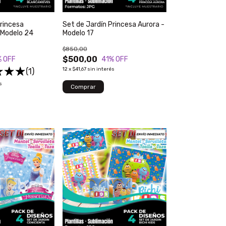
Princesa
Set de Jardín Princesa Aurora -
 Modelo 24
Modelo 17
$850,00
$500,00
% OFF
41
% OFF
12
x
$41,67
sin interés
(1)
s