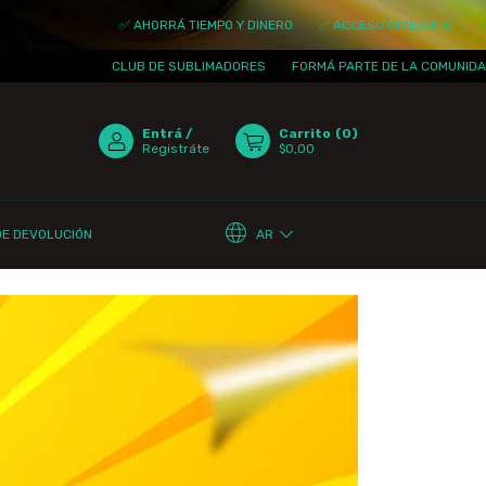
✅ AHORRÁ TIEMPO Y DINERO
✅ ACCESO INMEDIATO
✅ ACTUALI
CLUB DE SUBLIMADORES
FORMÁ PARTE DE LA COMUNIDAD
¡TE 
Entrá
/
Carrito
(
0
)
Registráte
$0,00
AR
DE DEVOLUCIÓN