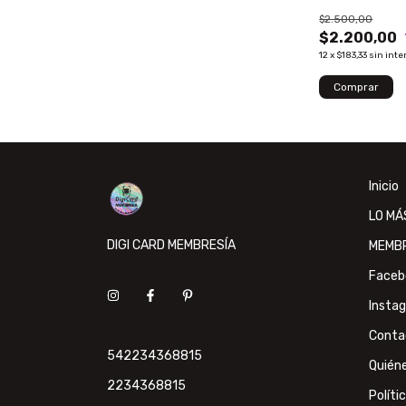
$2.500,00
$2.200,00
12
x
$183,33
sin inte
Inicio
LO MÁ
DIGI CARD MEMBRESÍA
MEMB
Faceb
Insta
Conta
542234368815
Quién
2234368815
Políti