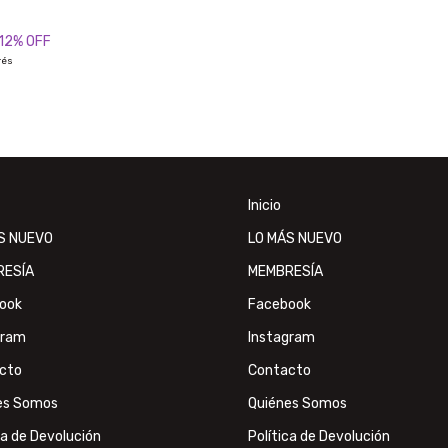
12
% OFF
rés
Inicio
S NUEVO
LO MÁS NUEVO
RESÍA
MEMBRESÍA
ook
Facebook
gram
Instagram
cto
Contacto
es Somos
Quiénes Somos
ca de Devolución
Política de Devolución