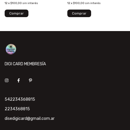
12
x
$100,00
sin interés
12
x
$100,00
sin interés
DIGI CARD MEMBRESÍA
542234368815
2234368815
disedigicard@gmail.com.ar