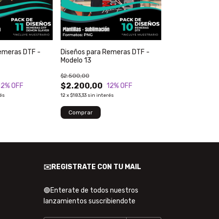
emeras DTF -
Diseños para Remeras DTF -
Modelo 13
$2.500,00
$2.200,00
12
% OFF
12
% OFF
rés
12
x
$183,33
sin interés
✉️REGISTRATE CON TU MAIL
🟢Enterate de todos nuestros
lanzamientos suscribiendote