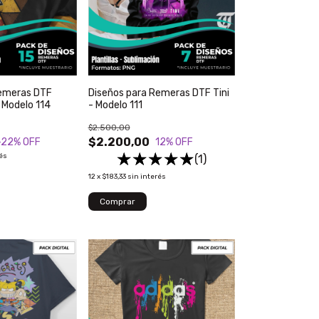
Remeras DTF
Diseños para Remeras DTF Tini
 Modelo 114
- Modelo 111
$2.500,00
$2.200,00
-22
% OFF
12
% OFF
rés
(1)
12
x
$183,33
sin interés