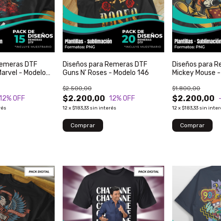
Remeras DTF
Diseños para Remeras DTF
Diseños para 
arvel - Modelo
Guns N' Roses - Modelo 146
Mickey Mouse -
$2.500,00
$1.800,00
$2.200,00
$2.200,00
12
% OFF
12
% OFF
rés
12
x
$183,33
sin interés
12
x
$183,33
sin inte