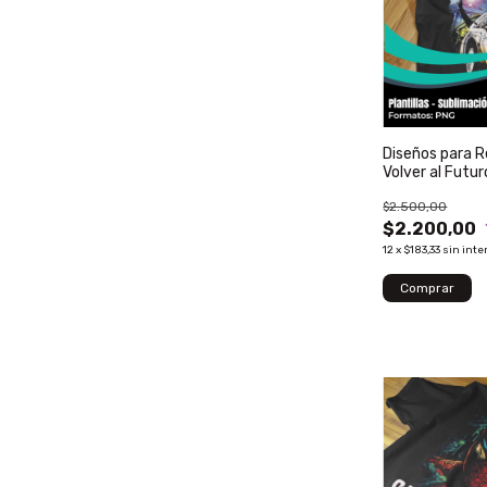
Diseños para 
Volver al Futu
$2.500,00
$2.200,00
12
x
$183,33
sin inte