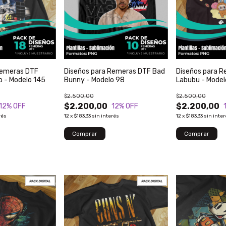
Remeras DTF
Diseños para Remeras DTF Bad
Diseños para 
ro - Modelo 145
Bunny - Modelo 98
Labubu - Model
$2.500,00
$2.500,00
$2.200,00
$2.200,00
12
% OFF
12
% OFF
rés
12
x
$183,33
sin interés
12
x
$183,33
sin inte