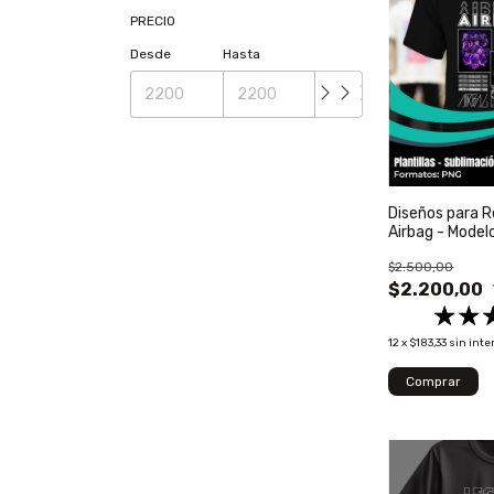
PRECIO
Desde
Hasta
Diseños para 
Airbag - Model
$2.500,00
$2.200,00
12
x
$183,33
sin inte