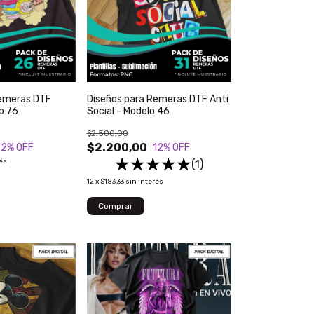
Remeras DTF
Diseños para Remeras DTF Anti
o 76
Social - Modelo 46
$2.500,00
$2.200,00
12
% OFF
12
% OFF
rés
(1)
12
x
$183,33
sin interés