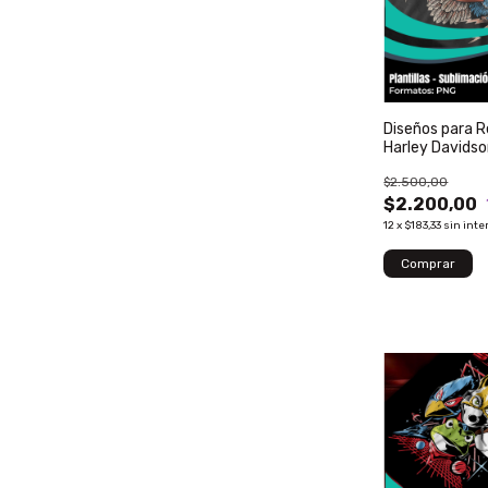
Diseños para 
Harley Davidso
$2.500,00
$2.200,00
12
x
$183,33
sin inte