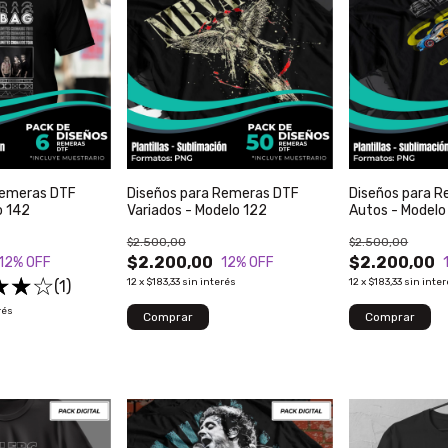
Remeras DTF
Diseños para Remeras DTF
Diseños para 
o 142
Variados - Modelo 122
Autos - Modelo
$2.500,00
$2.500,00
$2.200,00
$2.200,00
12
% OFF
12
% OFF
12
x
$183,33
sin interés
12
x
$183,33
sin inte
(1)
rés