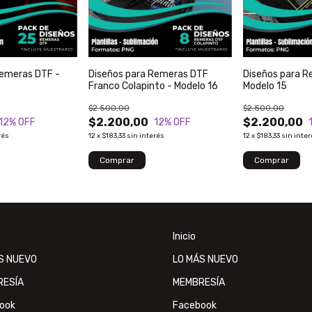
Remeras DTF -
Diseños para Remeras DTF
Diseños para R
Franco Colapinto - Modelo 16
Modelo 15
$2.500,00
$2.500,00
$2.200,00
$2.200,00
12
% OFF
12
% OFF
rés
12
x
$183,33
sin interés
12
x
$183,33
sin inte
Inicio
S NUEVO
LO MÁS NUEVO
RESÍA
MEMBRESÍA
ook
Facebook