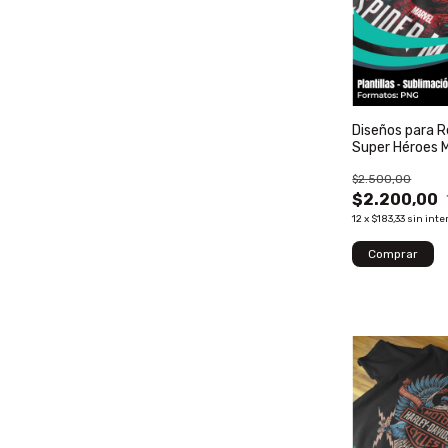
Diseños para 
Super Héroes M
44
$2.500,00
$2.200,00
12
x
$183,33
sin inte