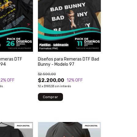
Remeras DTF
Diseños para Remeras DTF Bad
 94
Bunny - Modelo 97
$2.500,00
$2.200,00
12
% OFF
12
% OFF
rés
12
x
$183,33
sin interés