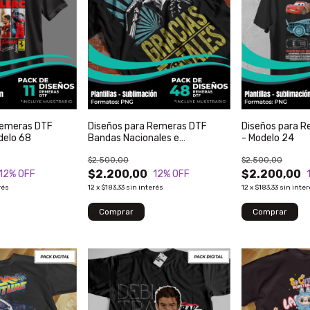
Remeras DTF
Diseños para Remeras DTF
Diseños para R
delo 68
Bandas Nacionales e
- Modelo 24
Internacionales - Modelo 176
$2.500,00
$2.500,00
$2.200,00
$2.200,00
12
% OFF
12
% OFF
rés
12
x
$183,33
sin interés
12
x
$183,33
sin inte