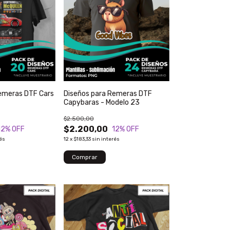
emeras DTF Cars
Diseños para Remeras DTF
Capybaras - Modelo 23
$2.500,00
$2.200,00
12
% OFF
12
% OFF
rés
12
x
$183,33
sin interés