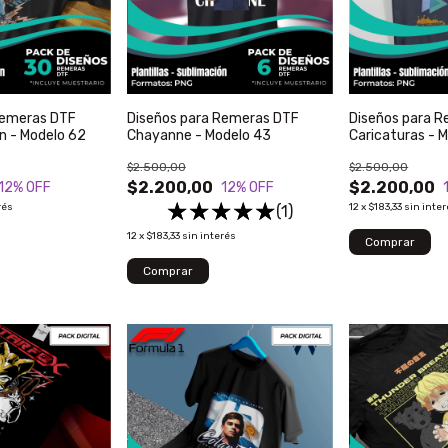
Remeras DTF
Diseños para Remeras DTF
Diseños para 
n - Modelo 62
Chayanne - Modelo 43
Caricaturas - 
$2.500,00
$2.500,00
$2.200,00
$2.200,00
12
% OFF
12
% OFF
rés
12
x
$183,33
sin inte
(1)
12
x
$183,33
sin interés