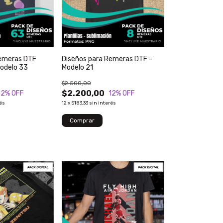
Remeras DTF
Diseños para Remeras DTF -
Modelo 33
Modelo 21
$2.500,00
$2.200,00
12
% OFF
12
% OFF
rés
12
x
$183,33
sin interés