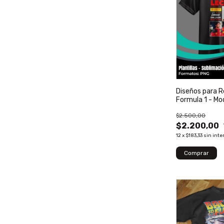
Diseños para 
Formula 1 - Mo
$2.500,00
$2.200,00
12
x
$183,33
sin inte