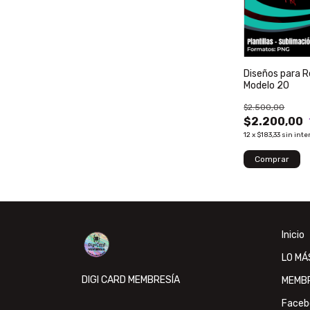
Diseños para 
Modelo 20
$2.500,00
$2.200,00
12
x
$183,33
sin inte
Inicio
LO MÁ
DIGI CARD MEMBRESÍA
MEMB
Faceb