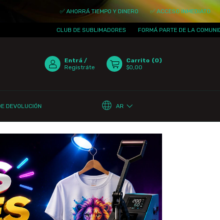
✅ AHORRÁ TIEMPO Y DINERO
✅ ACCESO INMEDIATO
✅ ACTUALI
CLUB DE SUBLIMADORES
FORMÁ PARTE DE LA COMUNIDAD
¡TE
Entrá
/
Carrito
(
0
)
Registráte
$0,00
AR
DE DEVOLUCIÓN