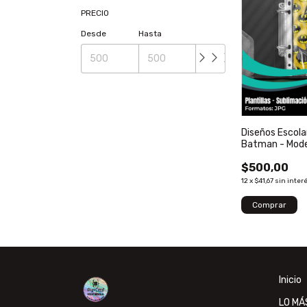
PRECIO
Desde
Hasta
Diseños Escola
Batman - Mode
$500,00
12
x
$41,67
sin inter
Inicio
LO MÁ