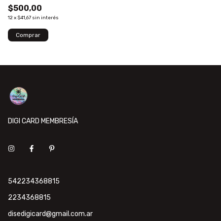
$500,00
12
x
$41,67
sin interés
DIGI CARD MEMBRESÍA
542234368815
2234368815
disedigicard@gmail.com.ar