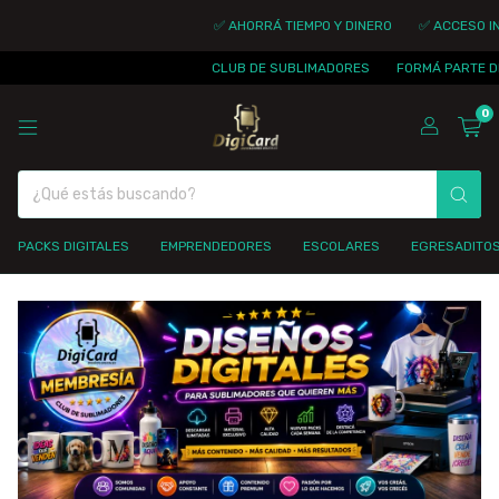
✅ AHORRÁ TIEMPO Y DINERO
✅ ACCESO INMEDIA
CLUB DE SUBLIMADORES
FORMÁ PARTE DE LA C
0
PACKS DIGITALES
EMPRENDEDORES
ESCOLARES
EGRESADITO