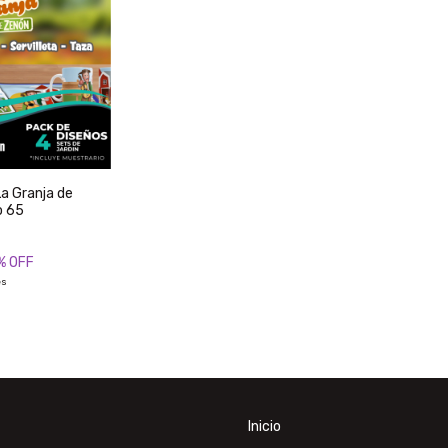
La Granja de
o 65
% OFF
és
Inicio