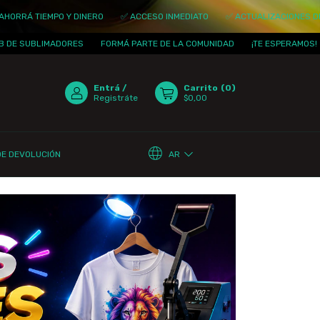
 TIEMPO Y DINERO
✅ ACCESO INMEDIATO
✅ ACTUALIZACIONES DIARIAS
UBLIMADORES
FORMÁ PARTE DE LA COMUNIDAD
¡TE ESPERAMOS!
CL
Entrá
/
Carrito
(
0
)
Registráte
$0,00
AR
DE DEVOLUCIÓN