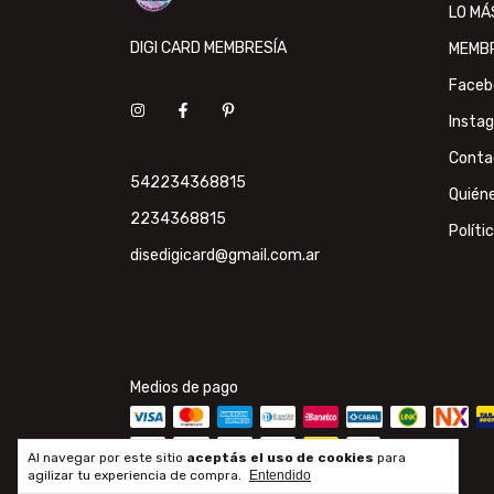
LO MÁ
DIGI CARD MEMBRESÍA
MEMB
Faceb
Insta
Conta
542234368815
Quién
2234368815
Políti
disedigicard@gmail.com.ar
Medios de pago
Al navegar por este sitio
aceptás el uso de cookies
para
agilizar tu experiencia de compra.
Entendido