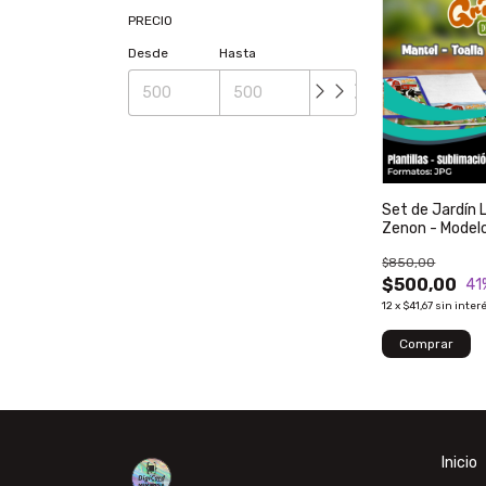
PRECIO
Desde
Hasta
Set de Jardín 
Zenon - Model
$850,00
$500,00
41
12
x
$41,67
sin inter
Inicio