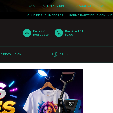
✅ AHORRÁ TIEMPO Y DINERO
✅ ACCESO INMEDIATO
✅ ACTUALI
CLUB DE SUBLIMADORES
FORMÁ PARTE DE LA COMUNIDAD
¡TE
Entrá
/
Carrito
(
0
)
Registráte
$0,00
AR
DE DEVOLUCIÓN