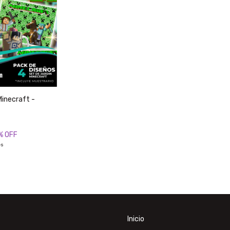
Minecraft -
% OFF
és
Inicio