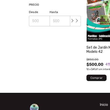
PRECIO
Desde
Hasta
Set de Jardín 
Modelo 42
$850,00
$500,00
41
12
x
$41,67
sin inter
Inicio