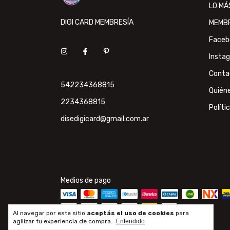
LO MÁ
DIGI CARD MEMBRESÍA
MEMB
Faceb
Insta
Conta
542234368815
Quién
2234368815
Políti
disedigicard@gmail.com.ar
Medios de pago
Al navegar por este sitio
aceptás el uso de cookies
para
agilizar tu experiencia de compra.
Entendido