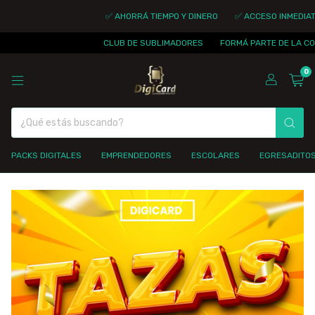
✅ AHORRÁ TIEMPO Y DINERO
✅ ACCESO INMEDIATO
CLUB DE SUBLIMADORES
FORMÁ PARTE DE LA COM
0
PACKS DIGITALES
EMPRENDEDORES
ESCOLARES
EGRESADITO