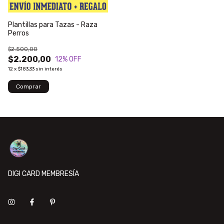
Plantillas para Tazas - Raza
Perros
$2.500,00
$2.200,00
12
% OFF
12
x
$183,33
sin interés
DIGI CARD MEMBRESÍA