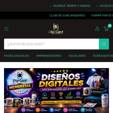
✅ AHORRÁ TIEMPO Y DINERO
✅ ACCESO IN
CLUB DE SUBLIMADORES
FORMÁ PARTE D
0
PACKS DIGITALES
EMPRENDEDORES
ESCOLARES
EGRESADITO