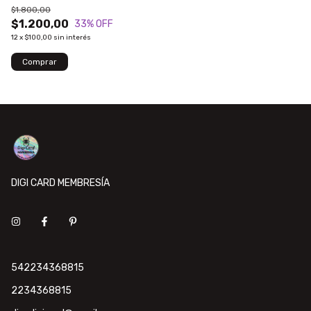
$1.800,00
$1.200,00
33
% OFF
12
x
$100,00
sin interés
DIGI CARD MEMBRESÍA
542234368815
2234368815