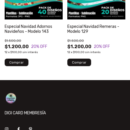
Especial Navidad Adornos
Especial Navidad Remeras -
Navideños - Modelo 143
Modelo 129
$1.500,00
$1.500,00
$1.200,00
$1.200,00
20
% OFF
20
% OFF
12
x
$100,00
sin interés
12
x
$100,00
sin interés
DIGI CARD MEMBRESÍA