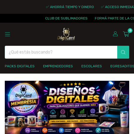
✅ AHORRÁ TIEMPO Y DINERO
✅ ACCESO INMEDIATO
✅ A
CLUB DE SUBLIMADORES
FORMÁ PARTE DE LA COMUNIDAD
0
PACKS DIGITALES
EMPRENDEDORES
ESCOLARES
EGRESADITO