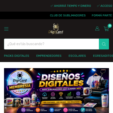
✅ AHORRÁ TIEMPO Y DINERO
✅ ACCESO I
CLUB DE SUBLIMADORES
FORMÁ PARTE D
0
PACKS DIGITALES
EMPRENDEDORES
ESCOLARES
EGRESADITO