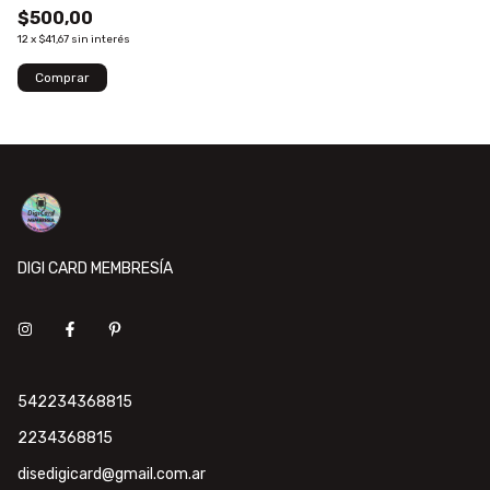
$500,00
12
x
$41,67
sin interés
DIGI CARD MEMBRESÍA
542234368815
2234368815
disedigicard@gmail.com.ar