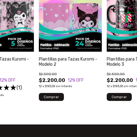
 Tazas Kuromi -
Plantillas para Tazas Kuromi -
Plantillas para
Modelo 2
Modelo 3
$2.500,00
$2.500,00
$2.200,00
$2.200,00
12
% OFF
12
% OFF
12
x
$183,33
sin interés
12
x
$183,33
sin inte
(1)
rés