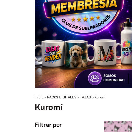
Inicio
>
PACKS DIGITALES
>
TAZAS
>
Kuromi
Kuromi
Filtrar por