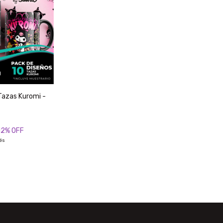
 Tazas Kuromi -
12
% OFF
rés