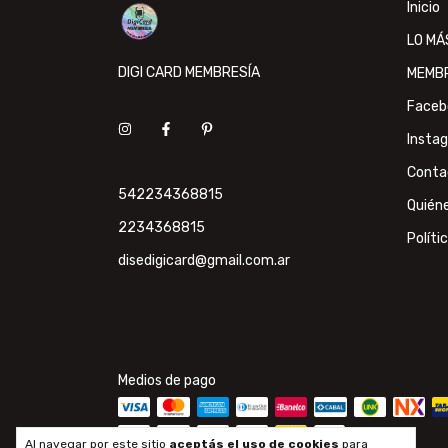
Inicio
LO MÁ
DIGI CARD MEMBRESÍA
MEMB
Faceb
Insta
Conta
542234368815
Quién
2234368815
Políti
disedigicard@gmail.com.ar
Medios de pago
Al navegar por este sitio
aceptás el uso de cookies
para