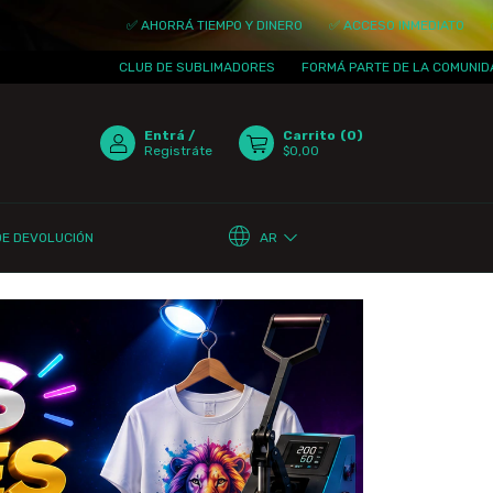
✅ AHORRÁ TIEMPO Y DINERO
✅ ACCESO INMEDIATO
✅ ACTUALIZ
CLUB DE SUBLIMADORES
FORMÁ PARTE DE LA COMUNIDAD
¡TE 
Entrá
/
Carrito
(
0
)
Registráte
$0,00
AR
DE DEVOLUCIÓN