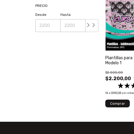
PRECIO
Desde
Hasta
Plantillas para
Modelo 1
$2.500,00
$2.200,00
12
x
$183,33
sin inte