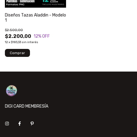
Diseños Tazas Aladdin - Modelo
1
$2.500,00
$2.200,00
12
% OFF
12
x
$183,33
sin interés
DIGI CARD MEMBRESÍA