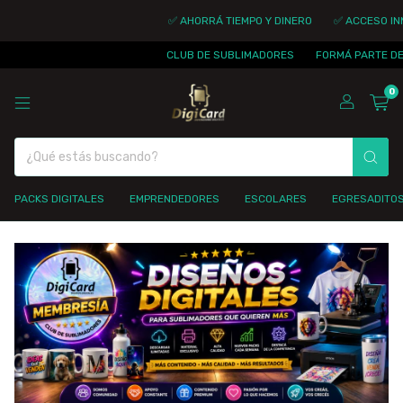
✅ AHORRÁ TIEMPO Y DINERO
✅ ACCESO INMEDIAT
CLUB DE SUBLIMADORES
FORMÁ PARTE DE LA CO
0
PACKS DIGITALES
EMPRENDEDORES
ESCOLARES
EGRESADITO