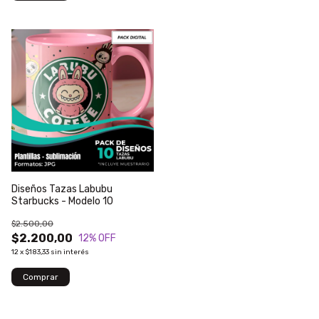
Diseños Tazas Labubu
Starbucks - Modelo 10
$2.500,00
$2.200,00
12
% OFF
12
x
$183,33
sin interés