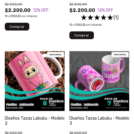
$2.500,00
$2.500,00
$2.200,00
$2.200,00
12
% OFF
12
% OFF
12
x
$183,33
sin interés
(1)
12
x
$183,33
sin interés
Diseños Tazas Labubu - Modelo
Diseños Tazas Labubu - Modelo
2
3
$2.500,00
$2.500,00