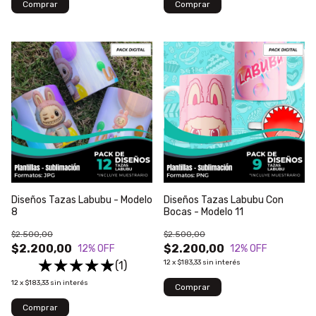
Diseños Tazas Labubu - Modelo
Diseños Tazas Labubu Con
8
Bocas - Modelo 11
$2.500,00
$2.500,00
$2.200,00
$2.200,00
12
% OFF
12
% OFF
12
x
$183,33
sin interés
(1)
12
x
$183,33
sin interés