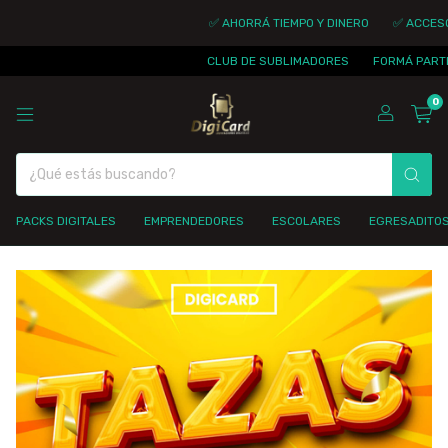
✅ AHORRÁ TIEMPO Y DINERO
✅ ACCESO 
CLUB DE SUBLIMADORES
FORMÁ PARTE 
0
PACKS DIGITALES
EMPRENDEDORES
ESCOLARES
EGRESADITO