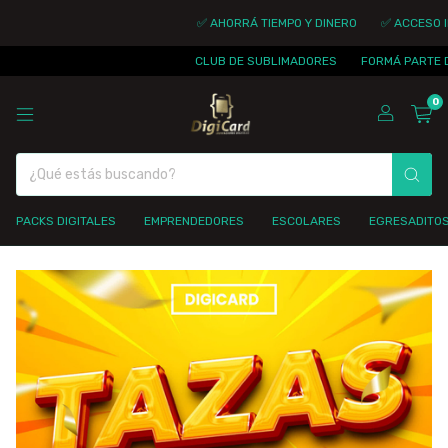
✅ AHORRÁ TIEMPO Y DINERO
✅ ACCESO INMEDI
CLUB DE SUBLIMADORES
FORMÁ PARTE DE LA 
0
PACKS DIGITALES
EMPRENDEDORES
ESCOLARES
EGRESADITO