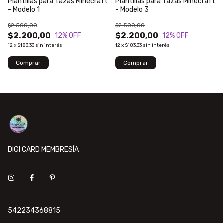
Plantillas para Tazas Minecraft
Plantillas para Tazas Minecraft
- Modelo 1
- Modelo 3
$2.500,00
$2.500,00
$2.200,00
$2.200,00
12
% OFF
12
% OFF
12
x
$183,33
sin interés
12
x
$183,33
sin interés
DIGI CARD MEMBRESÍA
542234368815