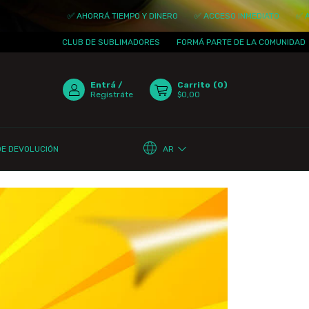
✅ AHORRÁ TIEMPO Y DINERO
✅ ACCESO INMEDIATO
✅ ACTUAL
CLUB DE SUBLIMADORES
FORMÁ PARTE DE LA COMUNIDAD
¡T
Entrá
/
Carrito
(
0
)
Registráte
$0,00
AR
DE DEVOLUCIÓN