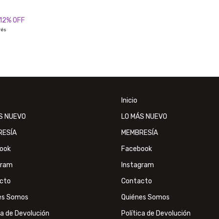
12
% OFF
rés
Inicio
S NUEVO
LO MÁS NUEVO
RESÍA
MEMBRESÍA
ook
Facebook
gram
Instagram
cto
Contacto
es Somos
Quiénes Somos
ca de Devolución
Política de Devolución