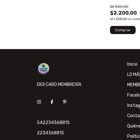
$2.500,00
$2.200,00
12
x
$183,33
sin inte
Inicio
LO MÁ
DIGI CARD MEMBRESÍA
MEMB
Faceb
Insta
Conta
542234368815
Quién
2234368815
Políti