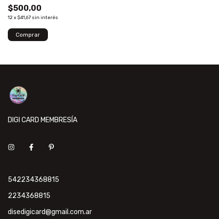
$500,00
12
x
$41,67
sin interés
DIGI CARD MEMBRESÍA
542234368815
2234368815
disedigicard@gmail.com.ar