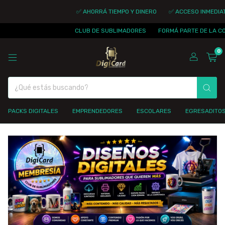
✅ AHORRÁ TIEMPO Y DINERO
✅ ACCESO INMEDIAT
CLUB DE SUBLIMADORES
FORMÁ PARTE DE LA CO
0
PACKS DIGITALES
EMPRENDEDORES
ESCOLARES
EGRESADITO