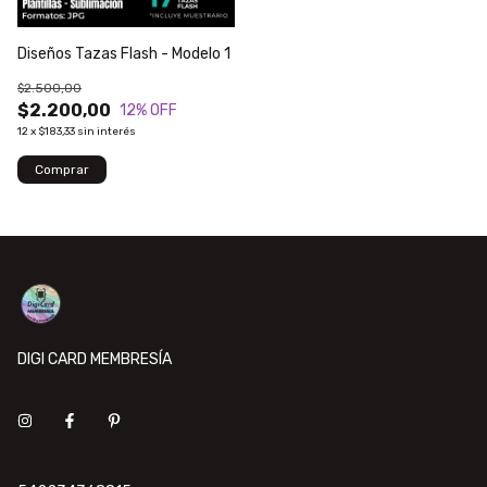
Diseños Tazas Flash - Modelo 1
$2.500,00
$2.200,00
12
% OFF
12
x
$183,33
sin interés
DIGI CARD MEMBRESÍA