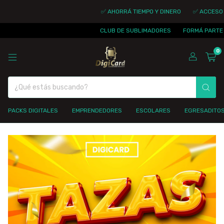
✅ AHORRÁ TIEMPO Y DINERO
✅ ACCESO I
CLUB DE SUBLIMADORES
FORMÁ PARTE D
0
PACKS DIGITALES
EMPRENDEDORES
ESCOLARES
EGRESADITO