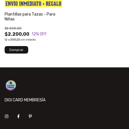
Plantillas para Tazas - Para
Niñas
$2.500,00
$2.200,00
12
% OFF
12
x
$183,33
sin interés
DIGI CARD MEMBRESÍA