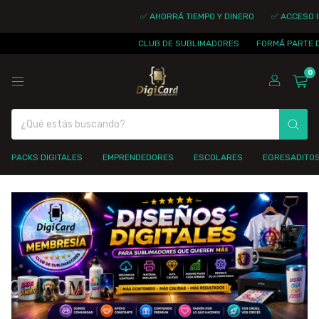
✅ AHORRÁ TIEMPO Y DINERO
✅ ACCESO IN
CLUB DE SUBLIMADORES
FORMÁ PARTE DE
0
PACKS DIGITALES
EMPRENDEDORES
ESCOLARES
EGRESADITO