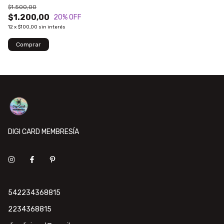
$1.500,00
$1.200,00
20
% OFF
12
x
$100,00
sin interés
DIGI CARD MEMBRESÍA
542234368815
2234368815