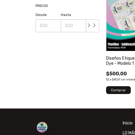
PRECIO
Desde
Hasta
Diseños Etique
Dye - Modelo 1
$500,00
12
x
$41,67
sin inter
Inicio
LO MÁ