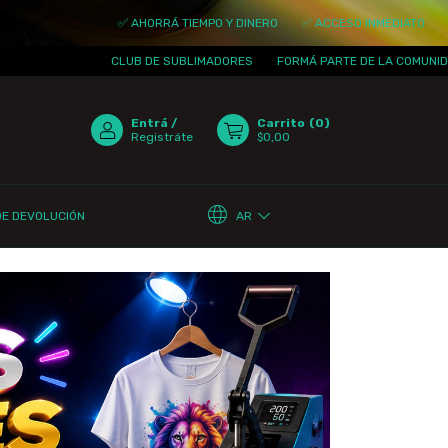
✅ AHORRÁ TIEMPO Y DINERO
✅ ACCESO INMEDIATO
✅ ACTUALIZ
CLUB DE SUBLIMADORES
FORMÁ PARTE DE LA COMUNIDAD
¡TE E
Entrá
/
Carrito
(
0
)
Registráte
$0,00
AR
DE DEVOLUCIÓN