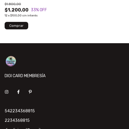
$1.800,00
$1.200,00
33
% OFF
12
x
$100,00
sin interés
DIGI CARD MEMBRESÍA
542234368815
2234368815