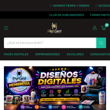
✅ AHORRÁ TIEMPO Y DINERO
✅ ACCESO I
CLUB DE SUBLIMADORES
FORMÁ PARTE D
0
PACKS DIGITALES
EMPRENDEDORES
ESCOLARES
EGRESADITO