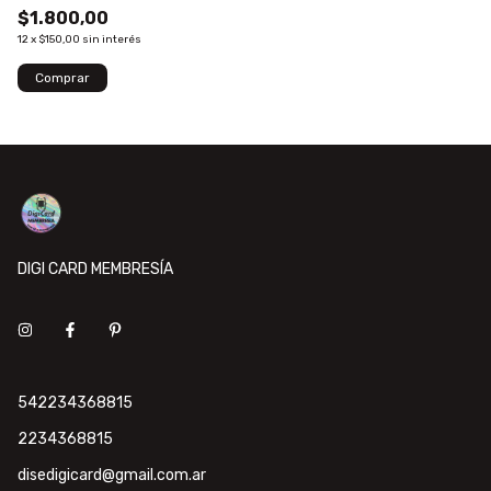
$1.800,00
12
x
$150,00
sin interés
DIGI CARD MEMBRESÍA
542234368815
2234368815
disedigicard@gmail.com.ar