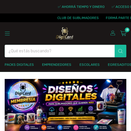
✅ AHORRÁ TIEMPO Y DINERO
✅ ACCESO IN
CLUB DE SUBLIMADORES
FORMÁ PARTE D
0
PACKS DIGITALES
EMPRENDEDORES
ESCOLARES
EGRESADITO