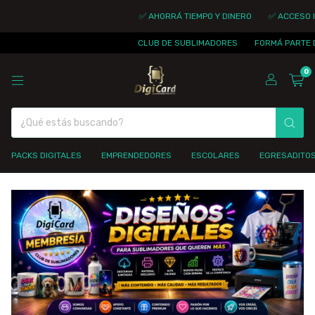
✅ AHORRÁ TIEMPO Y DINERO
✅ ACCESO IN
CLUB DE SUBLIMADORES
FORMÁ PARTE D
0
PACKS DIGITALES
EMPRENDEDORES
ESCOLARES
EGRESADITO