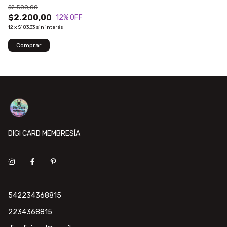
$2.500,00
$2.200,00
12
% OFF
12
x
$183,33
sin interés
DIGI CARD MEMBRESÍA
542234368815
2234368815