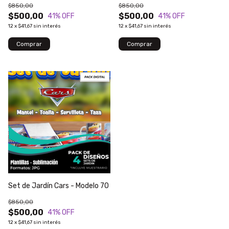
$850,00
$850,00
$500,00
$500,00
41
% OFF
41
% OFF
12
x
$41,67
sin interés
12
x
$41,67
sin interés
Set de Jardín Cars - Modelo 70
$850,00
$500,00
41
% OFF
12
x
$41,67
sin interés