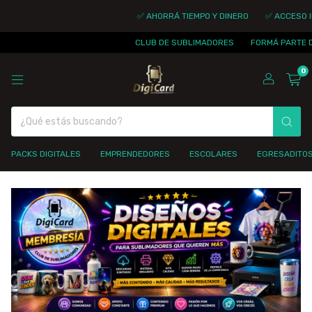
✅ AHORRÁ TIEMPO Y DINERO
✅ ACCESO INMEDI
CLUB DE SUBLIMADORES
FORMÁ PARTE DE LA 
0
PACKS DIGITALES
EMPRENDEDORES
ESCOLARES
EGRESADITO