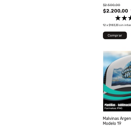
$2.500,00
$2.200,00
12
x
$183,33
sin inte
Malvinas Argen
Modelo 19