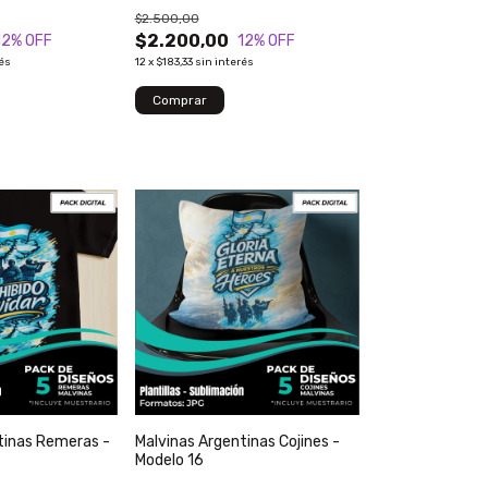
$2.500,00
$2.200,00
12
% OFF
12
% OFF
rés
12
x
$183,33
sin interés
tinas Remeras -
Malvinas Argentinas Cojines -
Modelo 16