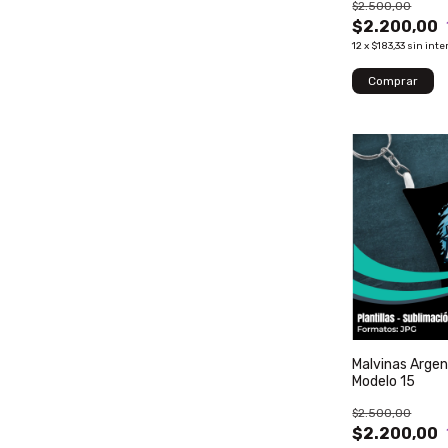
$2.500,00
$2.200,00
12
x
$183,33
sin inte
Malvinas Argen
Modelo 15
$2.500,00
$2.200,00