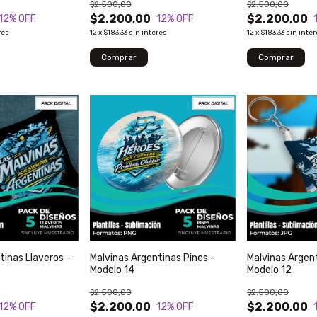
$2.500,00
$2.500,00
$2.200,00
$2.200,00
12
% OFF
12
% OFF
rés
12
x
$183,33
sin interés
12
x
$183,33
sin inte
tinas Llaveros -
Malvinas Argentinas Pines -
Malvinas Argent
Modelo 14
Modelo 12
$2.500,00
$2.500,00
$2.200,00
$2.200,00
12
% OFF
12
% OFF