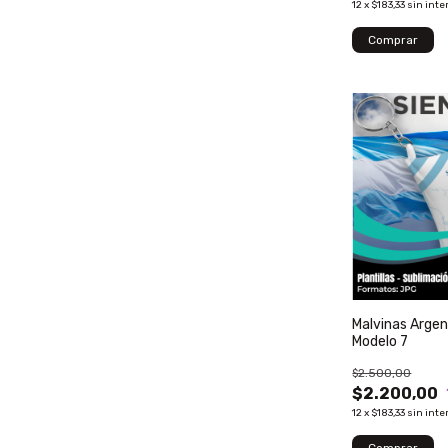
12
x
$183,33
sin inte
Malvinas Argen
Modelo 7
$2.500,00
$2.200,00
12
x
$183,33
sin inte