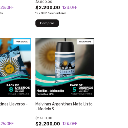
$2.500,00
$2.200,00
12
% OFF
12
% OFF
rés
12
x
$183,33
sin interés
inas Llaveros -
Malvinas Argentinas Mate Listo
- Modelo 9
$2.500,00
$2.200,00
12
% OFF
12
% OFF