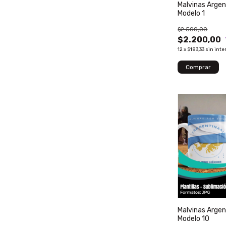
Malvinas Argen
Modelo 1
$2.500,00
$2.200,00
12
x
$183,33
sin inte
Malvinas Argen
Modelo 10