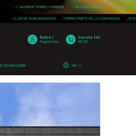
RRÁ TIEMPO Y DINERO
✅ ACCESO INMEDIATO
✅ ACTUALIZACIONES DIAR
E SUBLIMADORES
FORMÁ PARTE DE LA COMUNIDAD
¡TE ESPERAMOS!
Entrá
/
Carrito
(
0
)
Registráte
$0,00
AR
DE DEVOLUCIÓN