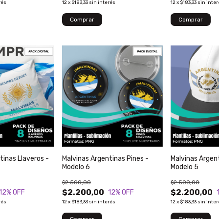
rés
12
x
$183,33
sin interés
12
x
$183,33
sin inte
tinas Llaveros -
Malvinas Argentinas Pines -
Malvinas Argen
Modelo 6
Modelo 5
$2.500,00
$2.500,00
$2.200,00
$2.200,00
12
% OFF
12
% OFF
rés
12
x
$183,33
sin interés
12
x
$183,33
sin inte