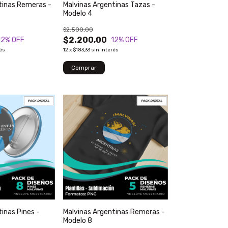
tinas Remeras -
Malvinas Argentinas Tazas -
Modelo 4
$2.500,00
$2.200,00
12
% OFF
12
% OFF
rés
12
x
$183,33
sin interés
inas Pines -
Malvinas Argentinas Remeras -
Modelo 8