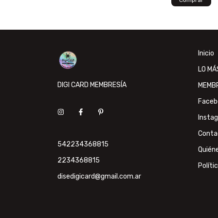
Inicio
LO MÁ
DIGI CARD MEMBRESÍA
MEMB
Faceb
Insta
Conta
542234368815
Quién
2234368815
Políti
disedigicard@gmail.com.ar