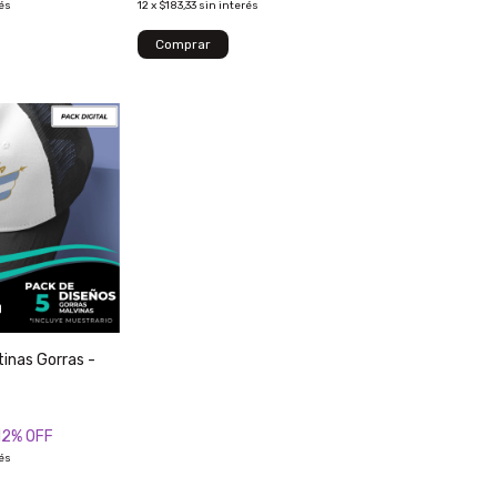
rés
12
x
$183,33
sin interés
tinas Gorras -
12
% OFF
rés