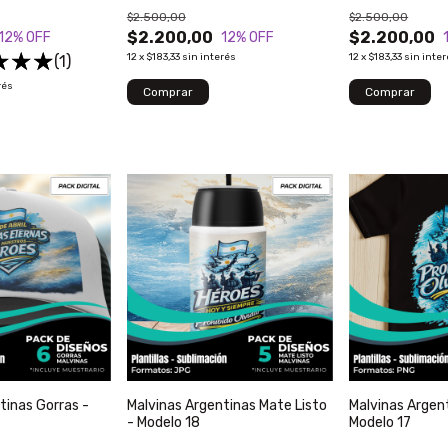
$2.500,00
$2.500,00
$2.200,00
$2.200,00
12
% OFF
12
% OFF
12
x
$183,33
sin interés
12
x
$183,33
sin inte
(1)
rés
tinas Gorras -
Malvinas Argentinas Mate Listo
Malvinas Argen
- Modelo 18
Modelo 17