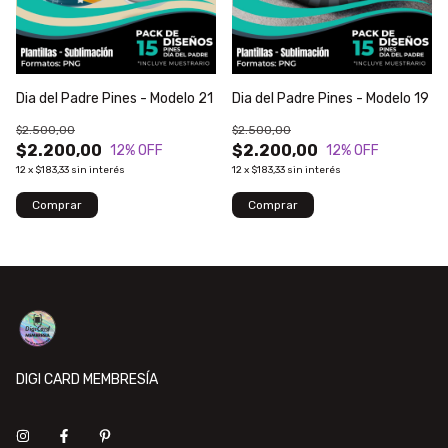
Dia del Padre Pines - Modelo 21
Dia del Padre Pines - Modelo 19
$2.500,00
$2.500,00
$2.200,00
$2.200,00
12
% OFF
12
% OFF
12
x
$183,33
sin interés
12
x
$183,33
sin interés
DIGI CARD MEMBRESÍA