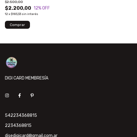
$2.500,00
$2.200,00
12
% OFF
12
x
$183,33
sin interés
DIGI CARD MEMBRESÍA
542234368815
2234368815
disedigicard@gmail.com.ar