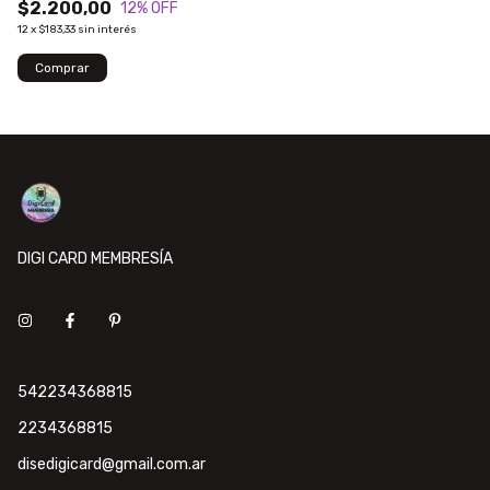
$2.200,00
12
% OFF
12
x
$183,33
sin interés
DIGI CARD MEMBRESÍA
542234368815
2234368815
disedigicard@gmail.com.ar