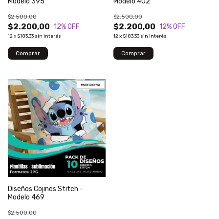
Modelo 395
Modelo 402
$2.500,00
$2.500,00
$2.200,00
$2.200,00
12
% OFF
12
% OFF
12
x
$183,33
sin interés
12
x
$183,33
sin interés
Diseños Cojines Stitch -
Modelo 469
$2.500,00