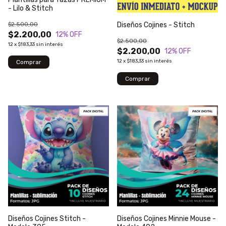
- Lilo & Stitch
$2.500,00
Diseños Cojines - Stitch
$2.200,00
12
% OFF
$2.500,00
12
x
$183,33
sin interés
$2.200,00
12
% OFF
12
x
$183,33
sin interés
Diseños Cojines Stitch -
Diseños Cojines Minnie Mouse -