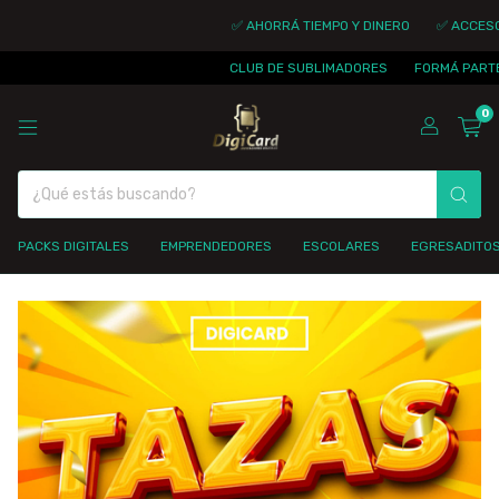
✅ AHORRÁ TIEMPO Y DINERO
✅ ACCESO I
CLUB DE SUBLIMADORES
FORMÁ PARTE D
0
PACKS DIGITALES
EMPRENDEDORES
ESCOLARES
EGRESADITO