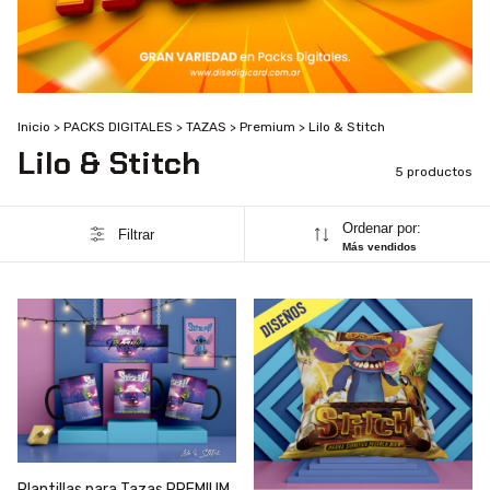
Inicio
>
PACKS DIGITALES
>
TAZAS
>
Premium
>
Lilo & Stitch
Lilo & Stitch
5 productos
Ordenar por:
Filtrar
Más vendidos
Plantillas para Tazas PREMIUM