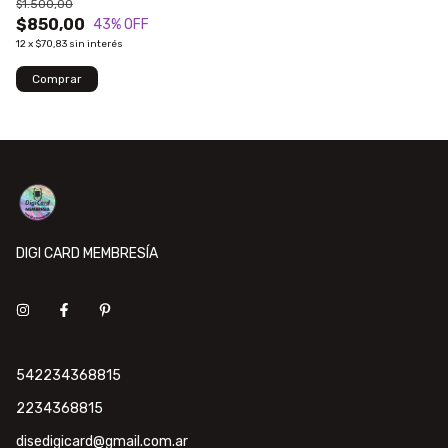
$1.500,00
$850,00
43
% OFF
12
x
$70,83
sin interés
DIGI CARD MEMBRESÍA
542234368815
2234368815
disedigicard@gmail.com.ar