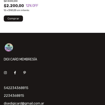
$2.500,00
$2.200,00
12
% OFF
12
x
$183,33
sin interés
DIGI CARD MEMBRESÍA
542234368815
2234368815
disedigicard@gmail.com.ar