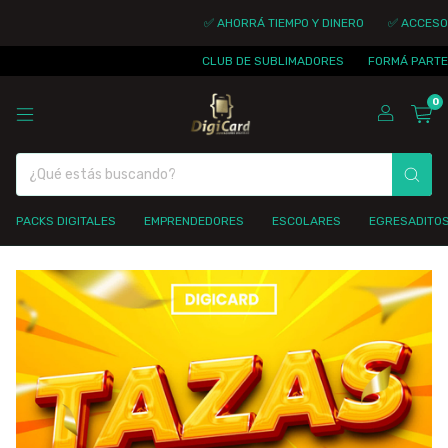
✅ AHORRÁ TIEMPO Y DINERO
✅ ACCESO INMED
CLUB DE SUBLIMADORES
FORMÁ PARTE DE LA
0
PACKS DIGITALES
EMPRENDEDORES
ESCOLARES
EGRESADITO