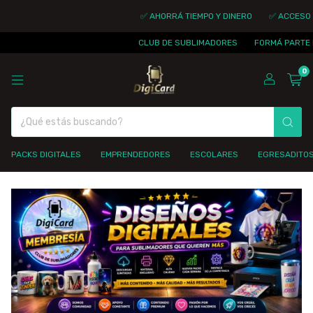
✅ AHORRÁ TIEMPO Y DINERO
✅ ACCESO INMEDI
CLUB DE SUBLIMADORES
FORMÁ PARTE DE LA 
0
PACKS DIGITALES
EMPRENDEDORES
ESCOLARES
EGRESADITO